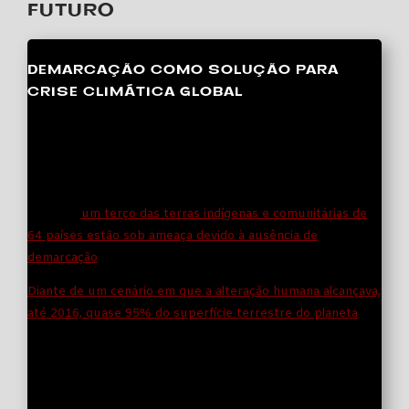
FUTURO
DEMARCAÇÃO COMO SOLUÇÃO PARA
CRISE CLIMÁTICA GLOBAL
Mesmo sendo responsável pela proteção da maior parte do
patrimônio florestal global e, consequentemente, da
capacidade de armazenar mais de 293 gigatoneladas de
carbono,
um terço das terras indígenas e comunitárias de
64 países estão sob ameaça devido à ausência de
demarcação
(direitos de posse de terra).
Diante de um cenário em que a alteração humana alcançava,
até 2016, quase 95% do superfície terrestre do planeta
, os
territórios tradicionais são os últimos espaços em que a
natureza tem seus direitos respeitados e onde se busca
cotidianamente o equilíbrio climático.