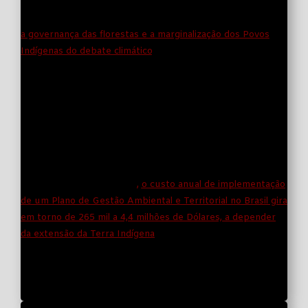
pela proteção de 80% da biodiversidade global, como
demonstra a pesquisa realizada por cientistas globais sobre
a governança das florestas e a marginalização dos Povos
Indígenas do debate climático
.
Os fundos mobilizados pelos países são necessários para
aqueles que realizam há séculos o serviço ambiental mais
importante para o enfrentamento da crise climática: a
defesa e manutenção das florestas, dos territórios
tradicionais e de sua biodiversidade
.
De acordo com estudo recente do Instituto de Estudos
Socioeconômicos (INESC)
,
o custo anual de implementação
de um Plano de Gestão Ambiental e Territorial no Brasil gira
em torno de 265 mil a 4,4 milhões de Dólares, a depender
da extensão da Terra Indígena
. Um valor irrisório quando
comparado com grandes projetos de infraestrutura, de
reconfiguração do padrão do uso do solo e acordos de
cooperação internacionais.