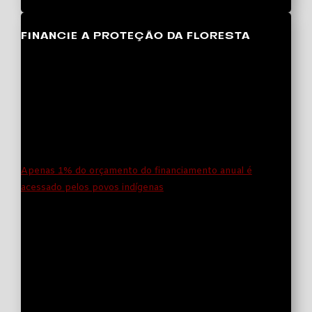
FINANCIE A PROTEÇÃO DA FLORESTA
O financiamento internacional é uma ambição global
necessária para o enfrentamento à crise climática e para
atingir os objetivos do Acordo de Paris. No entanto, não
basta mobilizar bilhões de dólares em financiamento
climático e aplicá-los na solução de falsos problemas.
Apenas 1% do orçamento do financiamento anual é
acessado pelos povos indígenas
, a maior parte dos recursos
é transferida diretamente entre os países e organizações
multilaterais, e por vezes financia relações, projetos e
implementações que não se relacionam com o
enfrentamento à crise climática.
Enquanto isso, os povos originários, que correspondem a
5% da população mundial, são diretamente responsáveis