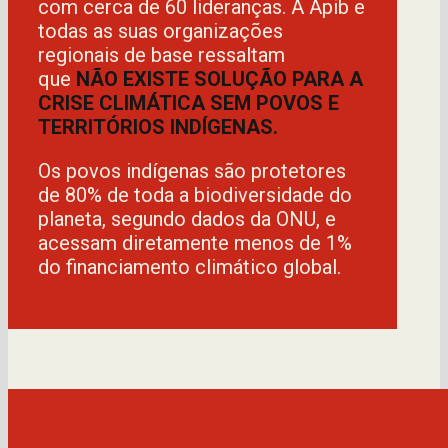
com cerca de 60 lideranças.
A Apib e
todas as suas organizações
regionais de base ressaltam
que
NÃO EXISTE SOLUÇÃO PARA A
CRISE CLIMÁTICA SEM POVOS E
TERRITÓRIOS INDÍGENAS.
Os povos indígenas são protetores
de 80% de toda a biodiversidade do
planeta, segundo dados da ONU, e
acessam diretamente menos de 1%
do financiamento climático global.