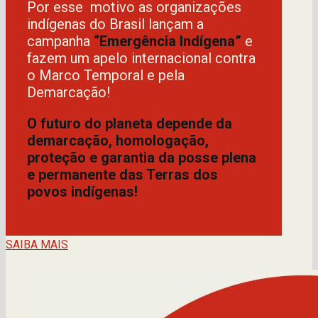
Por esse motivo as organizações
indígenas do Brasil lançam a
campanha
“Emergência Indígena”
e
fazem um apelo internacional contra
o Marco Temporal e pela
Demarcação!
O futuro do planeta depende da
demarcação, homologação,
proteção e garantia da posse plena
e permanente das Terras dos
povos indígenas!
SAIBA MAIS