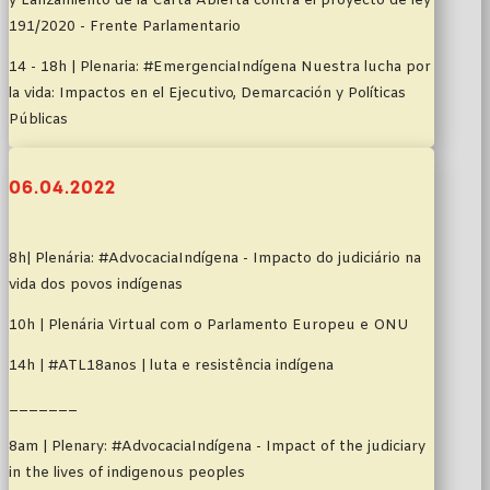
y Lanzamiento de la Carta Abierta contra el proyecto de ley
191/2020 - Frente Parlamentario
14 - 18h | Plenaria: #EmergenciaIndígena Nuestra lucha por
la vida: Impactos en el Ejecutivo, Demarcación y Políticas
Públicas
06.04.2022
8h| Plenária: #AdvocaciaIndígena - Impacto do judiciário na
vida dos povos indígenas
10h | Plenária Virtual com o Parlamento Europeu e ONU
14h | #ATL18anos | luta e resistência indígena
_______
8am | Plenary: #AdvocaciaIndígena - Impact of the judiciary
in the lives of indigenous peoples