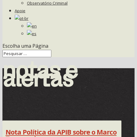
Observatório Criminal
Apoie
Escolha uma Página
notas e
alertas
Nota Política da APIB sobre o Marco