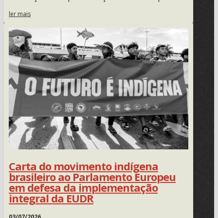
ler mais
Carta do movimento indígena
brasileiro ao Parlamento Europeu
em defesa da implementação
integral da EUDR
03/07/2026