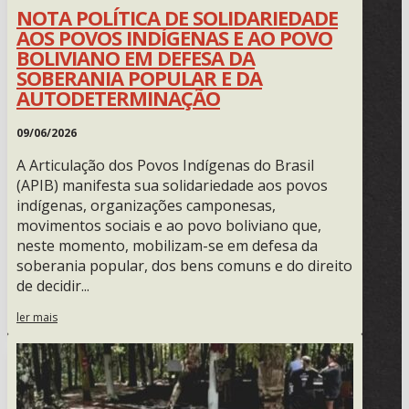
NOTA POLÍTICA DE SOLIDARIEDADE
AOS POVOS INDÍGENAS E AO POVO
BOLIVIANO EM DEFESA DA
SOBERANIA POPULAR E DA
AUTODETERMINAÇÃO
09/06/2026
A Articulação dos Povos Indígenas do Brasil
(APIB) manifesta sua solidariedade aos povos
indígenas, organizações camponesas,
movimentos sociais e ao povo boliviano que,
neste momento, mobilizam-se em defesa da
soberania popular, dos bens comuns e do direito
de decidir...
ler mais